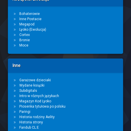
Bohaterowie
Inne Postacie
Megapod
Lyoko (Ewolucja)
Cortex
Bronie
Moce
Inne
Garażowe dzieciaki
Wydane książki
Subdigitals
Intro w różnych językach
Magazyn Kod Lyoko
Piosenka tytułowa po polsku
Paringi
Historia rodziny Aelity
Historia strony
Fandub CL:E