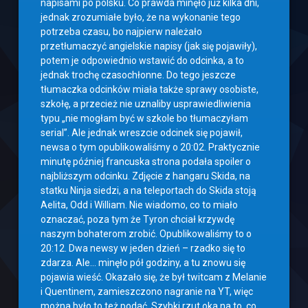
napisami po polsku. Co prawda minęło już kilka dni,
jednak zrozumiałe było, że na wykonanie tego
potrzeba czasu, bo najpierw należało
przetłumaczyć angielskie napisy (jak się pojawiły),
potem je odpowiednio wstawić do odcinka, a to
jednak trochę czasochłonne. Do tego jeszcze
tłumaczka odcinków miała także sprawy osobiste,
szkołę, a przecież nie uznaliby usprawiedliwienia
typu „nie mogłam być w szkole bo tłumaczyłam
serial”. Ale jednak wreszcie odcinek się pojawił,
newsa o tym opublikowaliśmy o 20:02. Praktycznie
minutę później francuska strona podała spoiler o
najbliższym odcinku. Zdjęcie z hangaru Skida, na
statku Ninja siedzi, a na teleportach do Skida stoją
Aelita, Odd i William. Nie wiadomo, co to miało
oznaczać, poza tym że Tyron chciał krzywdę
naszym bohaterom zrobić. Opublikowaliśmy to o
20:12. Dwa newsy w jeden dzień – rzadko się to
zdarza. Ale… minęło pół godziny, a tu znowu się
pojawia wieść. Okazało się, że był twitcam z Melanie
i Quentinem, zamieszczono nagranie na YT, więc
można było to też podać. Szybki rzut oka na to, co