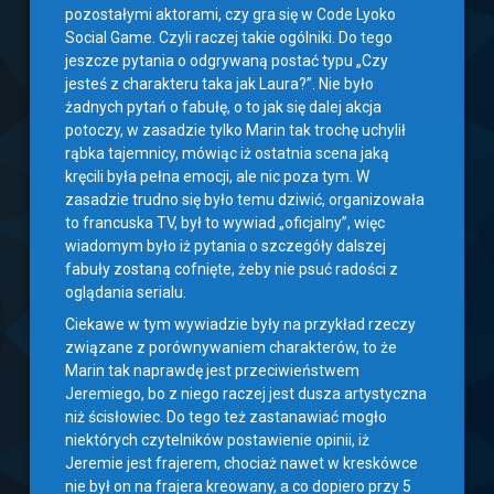
pozostałymi aktorami, czy gra się w Code Lyoko
Social Game. Czyli raczej takie ogólniki. Do tego
jeszcze pytania o odgrywaną postać typu „Czy
jesteś z charakteru taka jak Laura?”. Nie było
żadnych pytań o fabułę, o to jak się dalej akcja
potoczy, w zasadzie tylko Marin tak trochę uchylił
rąbka tajemnicy, mówiąc iż ostatnia scena jaką
kręcili była pełna emocji, ale nic poza tym. W
zasadzie trudno się było temu dziwić, organizowała
to francuska TV, był to wywiad „oficjalny”, więc
wiadomym było iż pytania o szczegóły dalszej
fabuły zostaną cofnięte, żeby nie psuć radości z
oglądania serialu.
Ciekawe w tym wywiadzie były na przykład rzeczy
związane z porównywaniem charakterów, to że
Marin tak naprawdę jest przeciwieństwem
Jeremiego, bo z niego raczej jest dusza artystyczna
niż ścisłowiec. Do tego też zastanawiać mogło
niektórych czytelników postawienie opinii, iż
Jeremie jest frajerem, chociaż nawet w kreskówce
nie był on na frajera kreowany, a co dopiero przy 5