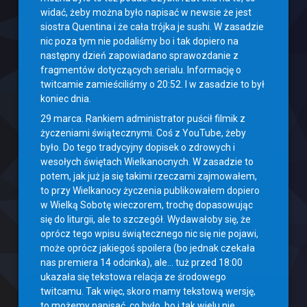
widać, żeby można było napisać w newsie że jest
siostra Quentina i że cała trójka je sushi. W zasadzie
nic poza tym nie podaliśmy bo i tak dopiero na
następny dzień zapowiadano sprawozdanie z
fragmentów dotyczących serialu. Informację o
twitcamie zamieściliśmy o 20:52. I w zasadzie to był
koniec dnia.
29 marca. Rankiem administrator puścił filmik z
życzeniami świątecznymi. Coś z YouTube, żeby
było. Do tego tradycyjny dopisek o zdrowych i
wesołych świętach Wielkanocnych. W zasadzie to
potem, jak już ja się takimi rzeczami zajmowałem,
to przy Wielkanocy życzenia publikowałem dopiero
w Wielką Sobotę wieczorem, trochę dopasowując
się do liturgii, ale to szczegół. Wydawałoby się, że
oprócz tego wpisu świątecznego nic się nie pojawi,
może oprócz jakiegoś spoilera (bo jednak czekała
nas premiera 14 odcinka), ale… tuż przed 18:00
ukazała się tekstowa relacja ze środowego
twitcamu. Tak więc, skoro mamy tekstową wersję,
to możemy napisać, co było, bo i tak wielu nie