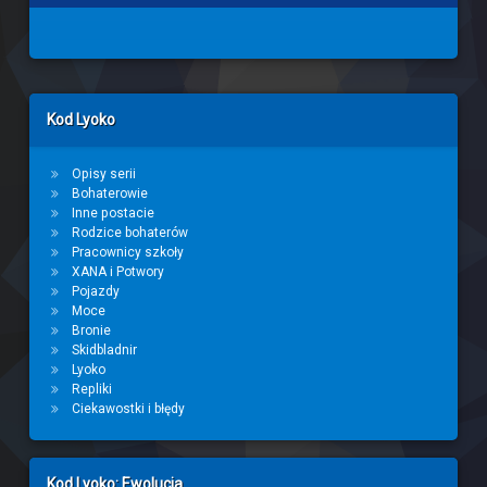
Left Sidebar
Kod Lyoko
Opisy serii
Bohaterowie
Inne postacie
Rodzice bohaterów
Pracownicy szkoły
XANA i Potwory
Pojazdy
Moce
Bronie
Skidbladnir
Lyoko
Repliki
Ciekawostki i błędy
Kod Lyoko: Ewolucja