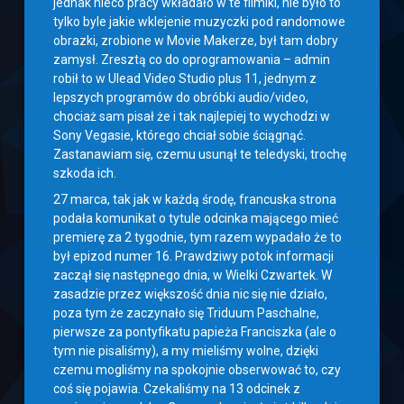
jednak nieco pracy wkładało w te filmiki, nie było to
tylko byle jakie wklejenie muzyczki pod randomowe
obrazki, zrobione w Movie Makerze, był tam dobry
zamysł. Zresztą co do oprogramowania – admin
robił to w Ulead Video Studio plus 11, jednym z
lepszych programów do obróbki audio/video,
chociaż sam pisał że i tak najlepiej to wychodzi w
Sony Vegasie, którego chciał sobie ściągnąć.
Zastanawiam się, czemu usunął te teledyski, trochę
szkoda ich.
27 marca, tak jak w każdą środę, francuska strona
podała komunikat o tytule odcinka mającego mieć
premierę za 2 tygodnie, tym razem wypadało że to
był epizod numer 16. Prawdziwy potok informacji
zaczął się następnego dnia, w Wielki Czwartek. W
zasadzie przez większość dnia nic się nie działo,
poza tym że zaczynało się Triduum Paschalne,
pierwsze za pontyfikatu papieża Franciszka (ale o
tym nie pisaliśmy), a my mieliśmy wolne, dzięki
czemu mogliśmy na spokojnie obserwować to, czy
coś się pojawia. Czekaliśmy na 13 odcinek z