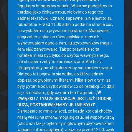
figurkami bohaterów serialu. W sumie podaliśmy to
bardziej jako ciekawostka, nie było do tego też
żadnej tekstówki, uznano zapewne, iż nie jest to aż
tak istotne. Przed 11:00 admin podał na stronie coś,
co wysłałem mu prywatnie na stronie. Mianowicie:
spojrzałem sobie na różne polskie strony o KL,
wynotowałem dane o tym, ilu użytkowników mają, i
ile wejść zanotowano. Tak po prawdzie to ta
notatka miała być tylko do użytku wewnętrznego,
nie chciałem żeby to zamieszczano. Ale też z
drugiej strony nie chciałem żeby nie zamieszczano.
Dlatego też pojawiła się notka, do której admin
dopisał, pogrubionymi literami, kilka słów o tym, że
były pytania od użytkowników co do redakcji. Do dziś
się uśmiecham, gdy czytam ten fragment „
W
ZWIĄZKU Z TYM ŻE REDAKCJA JEST JUŻ TROCHĘ
DUŻA, POSTANOWIŁEM BY JEJ NIE BYŁO”
.
Oznaczało to mniej więcej, że każdy, kto dał choćby
małą wieść na stronę, mógł się czuć jej współtwórcą
(chociaż i tak ja byłem tym głównym użytkownikiem
w pionie informacyjnym). Jeszcze przed 12:00, czyli