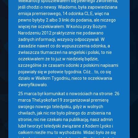
Wielkanocy spodziewałem się pewnego zwolnienia,
jeśli chodzi o newsy. Wiadomo, była zapowiedziana
emisja premierowego, 14 odcinka CL:E, więc na
pewno byłyby 2 albo 3 linki do podania, ale niczego
więcej nie oczekiwałem. W końcu przy Bożym
Narodzeniu 2012 praktycznie nie podawano
żadnych informacji, wszyscy odpoczywali. W
zasadzie nawet co do wypuszczenia odcinka, a
zwłaszcza tłumaczeń na angielski i polski, to nie
oczekiwałem że to już w niedzielę będzie,
szczególnie że czasami odcinki z polskimi napisami
pojawiały się w połowie tygodnia. Cóż… to, co się
działo w Wielkim Tygodniu, nieco te oczekiwania
zweryfikowało.
25 marca był komunikat o nowościach na stronie. 26
marca TheLyokofan19 zorganizował premierę
swojego nowego teledysku, gdyż w wolnych
chwilach, jak nic nie było pilnego do zrobienia na
stronie, nic nie czekało na publikację, nasz admin
lubił tworzyć teledyski związane z Kodem Lyoko i
całkiem nieźle mu to wychodziło. Widać było że się