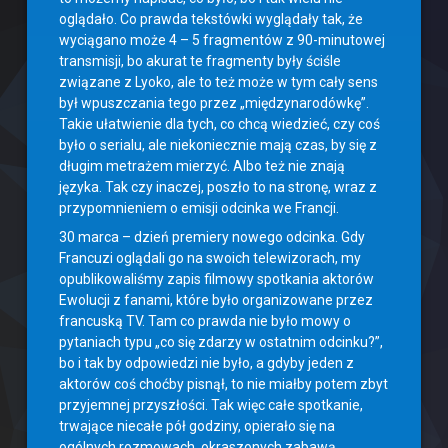
oglądało. Co prawda tekstówki wyglądały tak, że
wyciągano może 4 – 5 fragmentów z 90-minutowej
transmisji, bo akurat te fragmenty były ściśle
związane z Lyoko, ale to też może w tym cały sens
był wpuszczania tego przez „międzynarodówkę”.
Takie ułatwienie dla tych, co chcą wiedzieć, czy coś
było o serialu, ale niekoniecznie mają czas, by się z
długim metrażem mierzyć. Albo też nie znają
języka. Tak czy inaczej, poszło to na stronę, wraz z
przypomnieniem o emisji odcinka we Francji.
30 marca – dzień premiery nowego odcinka. Gdy
Francuzi oglądali go na swoich telewizorach, my
opublikowaliśmy zapis filmowy spotkania aktorów
Ewolucji z fanami, które było organizowane przez
francuską TV. Tam co prawda nie było mowy o
pytaniach typu „co się zdarzy w ostatnim odcinku?”,
bo i tak by odpowiedzi nie było, a gdyby jeden z
aktorów coś choćby pisnął, to nie miałby potem zbyt
przyjemnej przyszłości. Tak więc całe spotkanie,
trwające niecałe pół godziny, opierało się na
ogólnych rozmowach, okraszonych zabawą