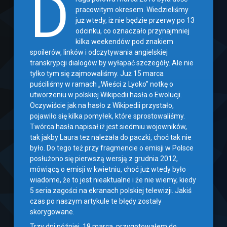
D
pracowitym okresem. Wiedzieliśmy
już wtedy, iż nie będzie przerwy po 13
odcinku, co oznaczało przynajmniej
kilka weekendów pod znakiem
spoilerów, linków i odczytywania angielskiej
transkrypcji dialogów by wyłapać szczegóły. Ale nie
tylko tym się zajmowaliśmy. Już 15 marca
puściliśmy w ramach „Wieści z Lyoko” notkę o
utworzeniu w polskiej Wikipedii hasła o Ewolucji.
Oczywiście jak na hasło z Wikipedii przystało,
pojawiło się kilka pomyłek, które sprostowaliśmy.
Twórca hasła napisał iż jest siedmiu wojowników,
tak jakby Laura też należała do paczki, choć tak nie
było. Do tego też przy fragmencie o emisji w Polsce
posłużono się pierwszą wersją z grudnia 2012,
mówiącą o emisji w kwietniu, choć już wtedy było
wiadome, że to jest nieaktualne i że nie wiemy, kiedy
5 seria zagości na ekranach polskiej telewizji. Jakiś
czas po naszym artykule te błędy zostały
skorygowane.
Trzy dni później, 18 marca, przygotowałem do