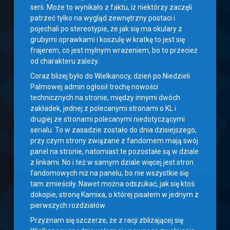
serii. Może to wynikało z faktu, iż niektórzy zaczęli
patrzeć tylko na wygląd zewnętrzny postaci i
pojechali po stereotypie, że jak się ma okulary z
grubymi oprawkami i koszulę w kratkę to jest się
frajerem, co jest mylnym wrażeniem, bo to przecież
od charakteru zależy.
Coraz bliżej było do Wielkanocy, dzień po Niedzieli
Palmowej admin ogłosił trochę nowości
technicznych na stronie, między innymi dwóch
zakładek, jednej z polecanymi stronami o KL i
drugiej ze stronami polecanymi niedotyczącymi
serialu. To w zasadzie zostało do dnia dzisiejszego,
przy czym strony związane z fandomem mają swój
panel na stronie, natomiast te pozostałe są w dziale
z linkami. No i też w samym dziale więcej jest stron
fandomowych niż na panelu, bo nie wszystkie się
tam zmieściły. Nawet można odszukać, jak się ktoś
dokopie, stronę Kamixa, o której pisałem w jednym z
pierwszych rozdziałów.
Przyznam się szczerze, że z racji zbliżającej się