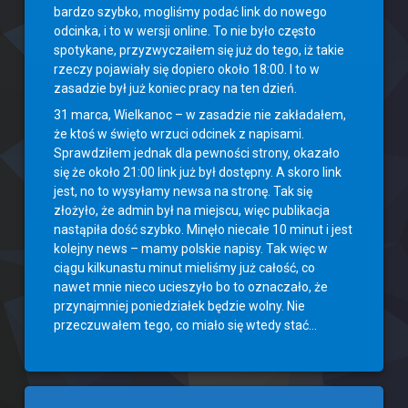
bardzo szybko, mogliśmy podać link do nowego
odcinka, i to w wersji online. To nie było często
spotykane, przyzwyczaiłem się już do tego, iż takie
rzeczy pojawiały się dopiero około 18:00. I to w
zasadzie był już koniec pracy na ten dzień.
31 marca, Wielkanoc – w zasadzie nie zakładałem,
że ktoś w święto wrzuci odcinek z napisami.
Sprawdziłem jednak dla pewności strony, okazało
się że około 21:00 link już był dostępny. A skoro link
jest, no to wysyłamy newsa na stronę. Tak się
złożyło, że admin był na miejscu, więc publikacja
nastąpiła dość szybko. Minęło niecałe 10 minut i jest
kolejny news – mamy polskie napisy. Tak więc w
ciągu kilkunastu minut mieliśmy już całość, co
nawet mnie nieco ucieszyło bo to oznaczało, że
przynajmniej poniedziałek będzie wolny. Nie
przeczuwałem tego, co miało się wtedy stać…