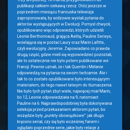
publikacji całkiem ciekawą rzecz. Otóż jeszcze w
poprzednim miesiącu francuska telewizja
zaproponowała, by widzowie wysłali pytania do
aktorów występujących w Ewolucji. Pomysł chwycił,
opublikowano więc odpowiedzi, których udzielili:
Leonie Berthonnaud, grająca Aelitę, Pauline Serieys,
wcielająca się w postać Laury oraz Marin Lafitte,
czyli ewolucyjny Jeremie. Zapowiadano co prawda
drugą część, gdzie mieli się wypowiedzieć pozostali,
ale to ostatecznie nie było potem publikowane we
Francji. Pewnie uznali, że i tak Quentin i Melanie
odpowiedzą na pytania na swoim twitcamie. Ale i
tak to co zostało opublikowane było interesującym
materiałem, do tego nawet łatwym do tłumaczenia.
Nie było tych pytań zbyt wiele, najwięcej miał Marin,
bo 12, Leonie odpowiedziała na 9, natomiast
Pauline na 6. Najprawdopodobniej była dokonywana
selekcja przed przekazaniem aktorom pytań, bo
wszędzie były „punkty obowiązkowe”: jak długo
kręcono serial, czy się było wcześniej fanem i
oglądało poprzednie serie, jakie były relacje z