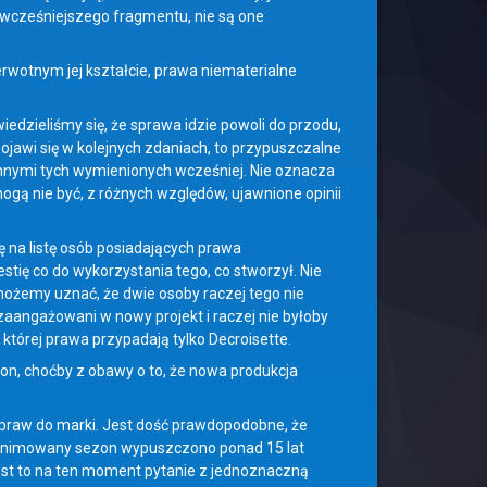
 wcześniejszego fragmentu, nie są one
ierwotnym jej kształcie, prawa niematerialne
dzieliśmy się, że sprawa idzie powoli do przodu,
ojawi się w kolejnych zdaniach, to przypuszczalne
nnymi tych wymienionych wcześniej. Nie oznacza
 mogą nie być, z różnych względów, ujawnione opinii
ę na listę osób posiadających prawa
estię co do wykorzystania tego, co stworzył. Nie
ożemy uznać, że dwie osoby raczej tego nie
zaangażowani w nowy projekt i raczej nie byłoby
do której prawa przypadają tylko Decroisette.
on, choćby z obawy o to, że nowa produkcja
 praw do marki. Jest dość prawdopodobne, że
ni animowany sezon wypuszczono ponad 15 lat
 jest to na ten moment pytanie z jednoznaczną