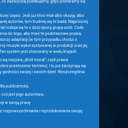
to, co zazwyczaj publikujemy, gdyż postaramy się
zej części. Jeśli już ktoś miał albo okazję, albo
ej autorów, tym trudniej się to bada. Najprościej
l rozbija się to o dość sporą grupę osób. Code
wnienia do tego, aby mieć te podstawowe prawa,
utorzy adaptacji (w tym przypadku chodzi o
órcy muzyki wykorzystywanej w produkcji oraz jej
 Ten system jest stosowany w wielu krajach.
o się nazywa „droit moral”, czyli prawa
obre przełożenie terminu). I tu już zaczynają się
 godności swojej i swoich dzieł. Wyszczególnia
la publiczności,
 coś jest jego autorstwa,
cji w swoją pracę
 rozpowszechniania i reprodukowania swojej