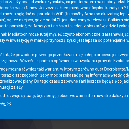
, bo zależy ona od wielu czynników, co jest tematem na osobny tekst. 
domości wielu fanów. Jeszcze całkiem niedawno oficjalne kanały na Y
ial można oglądać na portalach VOD (tu choćby Amazon okazał się lepszy
ia), są też miejsca, gdzie nadal CL jest dostępny w telewizji. Całkie
warto pamiętać, że Ameryka Łacińska to jeden z obszarów, gdzie Lyoko s
dnak Mediatoon może tutaj myśleć czysto ekonomiczne, zastanawiając s
ty w inwestycję w markę przynoszą zyski, jest lepsza od potencjalni
ć tak, że powodem pewnego przedłużania się całego procesu jest zwycza
urzędnicza. Wcześniej padło o opóźnieniu w uzyskaniu praw do Evolution
agę można również taki wariant, w którym zarówno duet Decroisette/Mo
teraz o szczegółach, żeby móc przekazać pełną informację wtedy, gd
 zrealizować plany. Do tego czasu zapewne fani jeszcze będą się co jaki
nuacji zależy.
 od rozwoju sytuacji, będziemy ją obserwować i informować o dalszych
mie_96