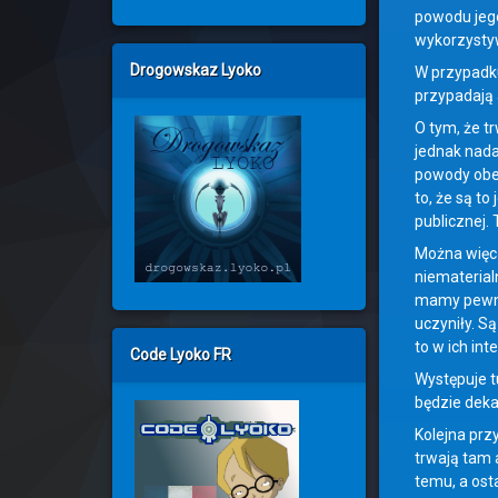
powodu jego
wykorzysty
Drogowskaz Lyoko
W przypadku 
przypadają 
O tym, że t
jednak nada
powody obec
to, że są to
publicznej.
Można więc 
niematerialn
mamy pewnoś
uczyniły. S
to w ich int
Code Lyoko FR
Występuje t
będzie deka
Kolejna prz
trwają tam 
temu, a ost