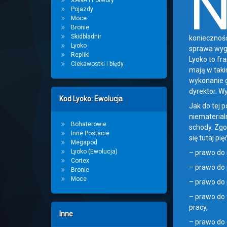
XANA i Potwory
Pojazdy
Moce
Bronie
Skidbladnir
konieczność
Lyoko
sprawa wygl
Repliki
Lyoko to fr
Ciekawostki i błędy
mają w taki
wykonanie g
dyrektor. W
Kod Lyoko: Ewolucja
Jak do tej p
niematerialn
Bohaterowie
schody. Zgo
Inne Postacie
się tutaj pi
Megapod
Lyoko (Ewolucja)
– prawo do 
Cortex
– prawo do 
Bronie
Moce
– prawo do 
– prawo do
pracy,
Inne
– prawo do 