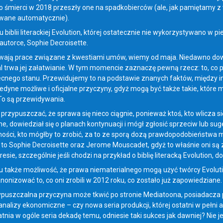
 śmierci w 2018 przeszły one na spadkobierców (ale, jak pamiętamy z
wane automatycznie).
biblii literackiej Evolution, której ostatecznie nie wykorzystywano w p
autorce, Sophie Decroisette.
rwają prace związane z kwestiami umów, wiemy od maja. Niedawno dowie
l trwa jej załatwianie. W tym momencie zaznaczę pewną rzecz: to, co p
nego stanu. Przewidujemy to na podstawie znanych faktów, między i
 jedyne możliwe i oficjalne przyczyny, gdyż mogą być także takie, które
 To są przewidywania.
przypuszczać, że sprawa się nieco ciągnie, ponieważ ktoś, kto wlicza si
e, dowiedział się o planach kontynuacji i mógł zgłosić sprzeciw lub sug
ci, kto mógłby to zrobić, za to ze sporą dozą prawdopodobieństwa m
ą to Sophie Decroisette oraz Jerome Mouscadet, gdyż to właśnie oni są 
eresie, szczególnie jeśli chodzi na przykład o biblię literacką Evolution, 
u także możliwość, że prawa niematerialnego mogą użyć twórcy Evoluti
nonizować to, co oni zrobili w 2012 roku, co zostało już zapowiedziane.
ypuszczalna przyczyna może tkwić po stronie Mediatoona, posiadacza
analizy ekonomiczne – czy nowa seria produkcji, której ostatni w peł
atnia w ogóle seria dekadę temu, odniesie taki sukces jak dawniej? Nie