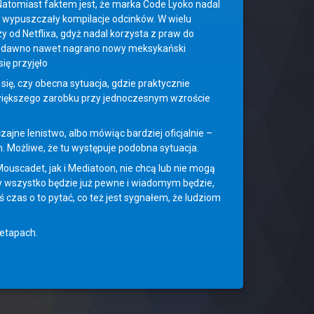
Natomiast faktem jest, że marka Code Lyoko nadal
T wypuszczały kompilacje odcinków. W wielu
 od Netflixa, gdyż nadal korzysta z praw do
m niedawno nawet nagrano nowy meksykański
ię przyjęło
ię, czy obecna sytuacja, gdzie praktycznie
e większego zarobku przy jednoczesnym wzroście
jne lenistwo, albo mówiąc bardziej oficjalnie –
. Możliwe, że tu występuje podobna sytuacja.
uscadet, jak i Mediatoon, nie chcą lub nie mogą
y wszystko będzie już pewne i wiadomym będzie,
ś czas o to pytać, co też jest sygnałem, że ludziom
 etapach.