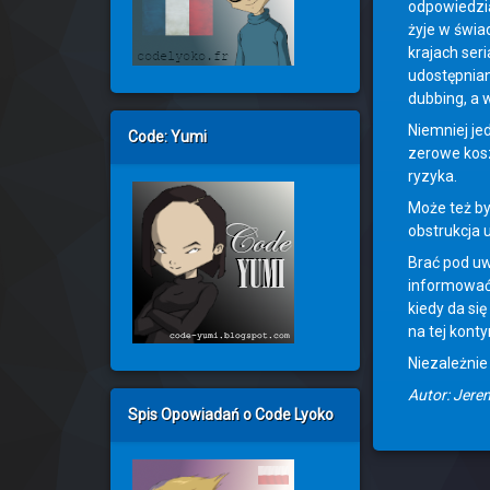
odpowiedzią
żyje w świa
krajach ser
udostępnian
dubbing, a 
Niemniej je
Code: Yumi
zerowe kosz
ryzyka.
Może też by
obstrukcja 
Brać pod uw
informować 
kiedy da się
na tej konty
Niezależnie
Autor: Jere
Spis Opowiadań o Code Lyoko