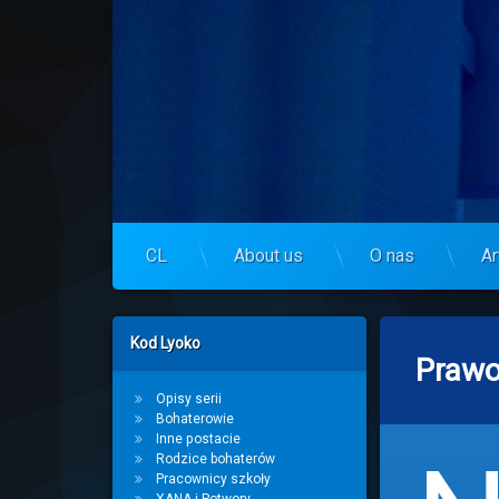
Skip
to
Centrum Lyoko
content
CL
About us
O nas
Ar
Left Sidebar
Kod Lyoko
Prawo 
Opisy serii
Bohaterowie
Inne postacie
Rodzice bohaterów
Pracownicy szkoły