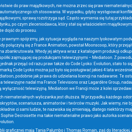
ństwie do praw majątkowych, nie można zrzec się praw niematerialnych.
utomatycznego ich stosowania. W wypadku, gdyby występował konflik
ątkowymi, sprawę rozstrzyga sąd. Często wymienia się tutaj przykładow
dynku, po czym zleceniodawca, który stał się właścicielem majątkowy
e dojść do procesu.
e prawnym spójrzmy, jak sytuacja wygląda na naszym lyokowatym pod
Gdy połączyłą się z France Animation, powstał Moonscoop, który przejął
rma zbankrutowała. Wtedy jej aktywa wraz z katalogiem produkcji odkupi
 spółki zajmującej się produkcjami telewizyjnymi – Mediatoon. Z powod
jednak przejąć od razu praw także do Code Lyoko: Evolution, stało to s
marką Code Lyoko można już było się posługiwać jakieś 4 lata wcześniej
iatoon, podobnie jak prawa do udzielania licencji na nadawanie. Te ost
wa telewizyjne nadal ma France Televisions oraz Lagardère Group, nadaw
ją wyłączność telewizyjną. Mediatoon we Francji może z kolei sprzedaw
h niematerialnych wyliczanka jest dłuższa. W przypadku każdego odcinka,
skryptów, scenariusza, animatorów i twórców muzyki. Jak wiemy, nie by
kładnie ci sami ludzie, te nazwiska się zmieniają, dlatego niektórzy maj
 Sophie Decroisette ma takie niematerialne prawo jako autorka scenari
olution.
lii graficznej mają Tania Palumbo i Thomas Romain, zaś do literackiej, 