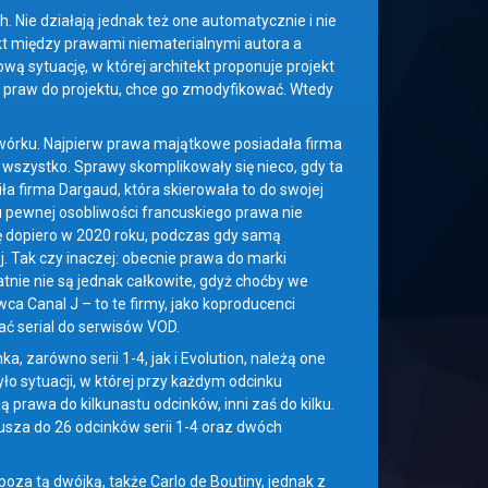
 Nie działają jednak też one automatycznie i nie
t między prawami niematerialnymi autora a
ą sytuację, w której architekt proponuje projekt
m praw do projektu, chce go zmodyfikować. Wtedy
wórku. Najpierw prawa majątkowe posiadała firma
 wszystko. Sprawy skomplikowały się nieco, gdy ta
ła firma Dargaud, która skierowała to do swojej
u pewnej osobliwości francuskiego prawa nie
ię dopiero w 2020 roku, podczas gdy samą
. Tak czy inaczej: obecnie prawa do marki
atnie nie są jednak całkowite, gdyż choćby we
ca Canal J – to te firmy, jako koproducenci
ać serial do serwisów VOD.
 zarówno serii 1-4, jak i Evolution, należą one
ło sytuacji, w której przy każdym odcinku
ą prawa do kilkunastu odcinków, inni zaś do kilku.
usza do 26 odcinków serii 1-4 oraz dwóch
poza tą dwójką, także Carlo de Boutiny, jednak z