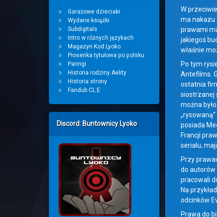
W przeciwie
Garażowe dzieciaki
ma nakazu a
Wydane książki
Subdigitals
prawami maj
Intro w różnych językach
jakiegoś bu
Magazyn Kod Lyoko
właśnie moż
Piosenka tytułowa po polsku
Po tym rysi
Paringi
Historia rodziny Aelity
Antefilms. 
Historia strony
ostatnia fi
Fandub CL:E
siostrzanej
można było 
„rysowaną” 
Discord: Buntownicy Lyoko
posiada Med
Francji pra
serialu, ma
Przy prawac
do autorów 
pracowali do
Na przykład
odcinków Ev
Prawa do bib