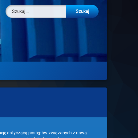
Szukaj:
mację dotyczącą postępów związanych z nową