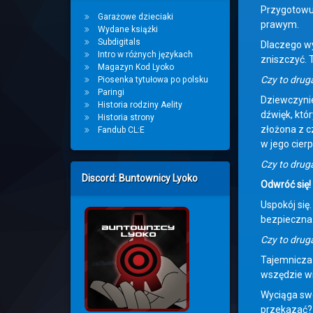
Przygotowuj
Garażowe dzieciaki
prawym.
Wydane książki
Subdigitals
Dlaczego wyc
Intro w różnych językach
zniszczyć. 
Magazyn Kod Lyoko
Czy to druga
Piosenka tytułowa po polsku
Paringi
Dziewczynie
Historia rodziny Aelity
dźwięk, któ
Historia strony
złożona z c
Fandub CL:E
w jego cier
Czy to druga
Discord: Buntownicy Lyoko
Odwróć się!
Uspokój się.
bezpieczna. 
Czy to druga
Tajemnicza 
wszędzie wi
Wyciąga swo
przekazać? 