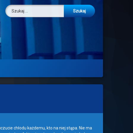
Szukaj:
 uczucie chłodu każdemu, kto na niej stąpa. Nie ma