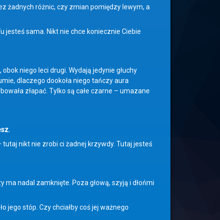
ez żadnych różnic, czy zmian pomiędzy lewym, a
Tu jesteś sama. Nikt nie chce koniecznie Ciebie
obok niego leci drugi. Wydają jedynie głuchy
ozumie, dlaczego dookoła niego tańczy aura
róbowała złapać. Tylko są całe czarne – umazane
esz.
tutaj nikt nie zrobi ci żadnej krzywdy. Tutaj jesteś
zy ma nadal zamknięte. Poza głową, szyją i dłońmi
ło jego stóp. Czy chciałby coś jej ważnego