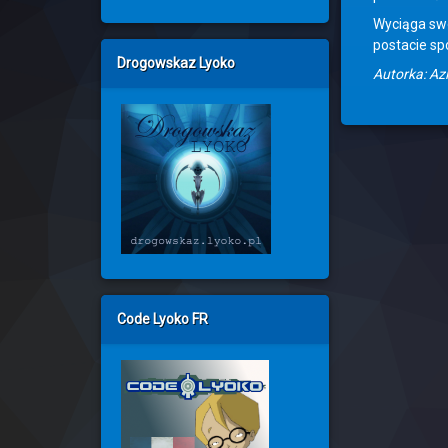
Wyciąga swo
postacie sp
Drogowskaz Lyoko
Autorka: Az
Code Lyoko FR