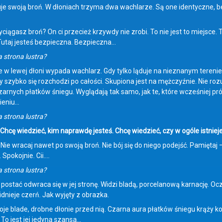
e swoją broń. W dłoniach trzyma dwa wachlarze. Są one identyczne, b
iągasz broń? On ci przecież krzywdy nie zrobi. To nie jest to miejsce. 
Tutaj jesteś bezpieczna. Bezpieczna…
 strona lustra?
 w lewej dłoni wypada wachlarz. Gdy tylko ląduje na nieznanym terenie, 
ry szybko się rozchodzi po całości. Skupiona jest na mężczyźnie. Nie r
zarnych płatków śniegu. Wyglądają tak samo, jak te, które wcześniej p
pieniu…
 strona lustra?
 Chcę wiedzieć, kim naprawdę jesteś. Chcę wiedzieć, czy w ogóle istniej
 Nie wracaj nawet po swoją broń. Nie bój się do niego podejść. Pamiętaj – 
Spokojnie. Cii….
 strona lustra?
postać odwraca się w jej stronę. Widzi bladą, porcelanową karnację. Oc
dnieje czerń. Jak wyjęty z obrazka.
je blade, drobne dłonie przed nią. Czarna aura płatków śniegu krąży ko
To jest jej jedyna szansa…