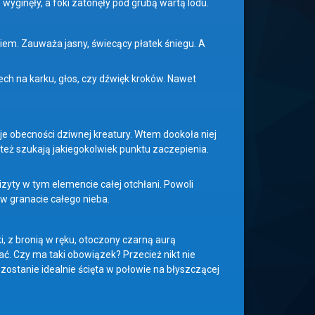
yginęły, a foki zatonęły pod grubą wartą lodu.
iem. Zauważa jasny, świecący płatek śniegu. A
h na karku, głos, czy dźwięk kroków. Nawet
uje obecności dziwnej kreatury. Wtem dookoła niej
e też szukają jakiegokolwiek punktu zaczepienia.
zyty w tym elemencie całej otchłani. Powoli
a w granacie całego nieba.
i, z bronią w ręku, otoczony czarną aurą
ać. Czy ma taki obowiązek? Przecież nikt nie
zostanie idealnie ścięta w połowie na błyszczącej