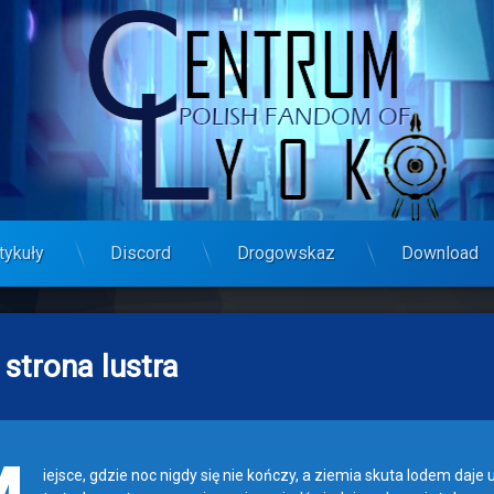
tykuły
Discord
Drogowskaz
Download
strona lustra
iejsce, gdzie noc nigdy się nie kończy, a ziemia skuta lodem daje