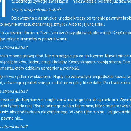
M
tu żadnego żywego zwierzęcia – niedźwiedzie polarne już dawno w
Czy to druga strona lustra?
Dziewczyna o azjatyckiej urodzie kroczy po terenie pewnym krok
o jedynie atrapa, która ma ją zmylić? Albo to jej urojenia…
o za swoim domem. Przestała czuć czyjąkolwiek obecność. Czyjś oddec
ąc kolejne kilometry w poszukiwaniu…
 strona lustra?
ściska mocno prawą dłoń. Nie ma pojęcia, po co go trzyma. Nawet nie cz
więcej płatków. Jeden, drugi, i kolejny. Każdy skręca w swoją stronę. On
mentu, który odda im upragnioną wolność.
ię im wszystkim w skupieniu. Nigdy nie zauważyła ich podczas każdej wi
ń, a świecący płatek śniegu podlatuje w górę. Idzie dalej. Po chwili znik
 strona lustra?
idealnie gładkiej ścieżce, nagle zauważa kogoś na skraju sektora. Wysok
toi tyłem do niej. Płynie od niego wielka tajemnica, którą musi rozwiąz
usić, aby podeszła do nieznajomego. W końcu jest wolna. Jej głowa nie 
Na pewno nie…
 strona lustra?