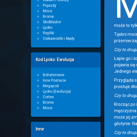
XANA i Potwory
Pojazdy
Moce
Bronie
Skidbladnir
może to tylk
Lyoko
Repliki
Tęskni mocn
Ciekawostki i błędy
przemierzaj
Czy to druga
Łapie go i 
Kod Lyoko: Ewolucja
pojawia się 
Jednego ele
Bohaterowie
Przygląda s
Inne Postacie
Megapod
prostuje dło
Lyoko (Ewolucja)
Czy to druga
Cortex
Bronie
Krocząc po 
Moce
mężczyzna s
może jej zm
gilotynie. 
Inne
Czy to druga