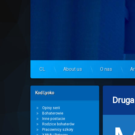
Skip
to
Centrum Lyoko
content
CL
About us
O nas
Ar
Left Sidebar
Kod Lyoko
Druga 
Opisy serii
Bohaterowie
Inne postacie
Rodzice bohaterów
Pracownicy szkoły