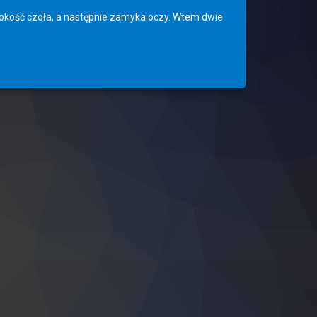
ysokość czoła, a następnie zamyka oczy. Wtem dwie