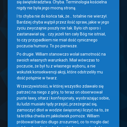
się świętokradztwa. Chyba. Terminologia kościelna
nigdy nie była jego mocną stroną.
I to chyba nie do końca tak, że… totalnie nie wierzył.
Bardziej chyba wątpił przez ilość spraw, jakie w jego
życiu zwyczajnie poszły nie tak. Było ich sporo i
zastanawiał się… czy jeżeli ten cały Bóg nie istniał,
to czy przypadkiem nie miał dość cynicznego
poczucia humoru. To po pierwsze.
Po drugie. William stanowczo wolał samotność na
swoich własnych warunkach. Miał wówczas to
poczucie, że był tu z własnego wyboru, a nie
wskutek konsekwencji akcji, które odstrzeliły mu
dość potężnie w twarz.
W rzeczywistości, w której wszystko zdawało się
patrzeć na niego z góry, to teraz on obserwował
puste ławy, ołtarz i konfesjonały, wyobrażając sobie,
ilu ludzi musiało tędy przejść, przeżegnać się,
zamoczyć dłoń w wodzie święconej i liczyć na to, że
ta krótka chwila im jakkolwiek pomoże. William
próbował bardzo długo zrozumieć, co to mogło dać