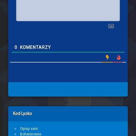
0
KOMENTARZY
Left Sidebar
Kod Lyoko
Opisy serii
Bohaterowie