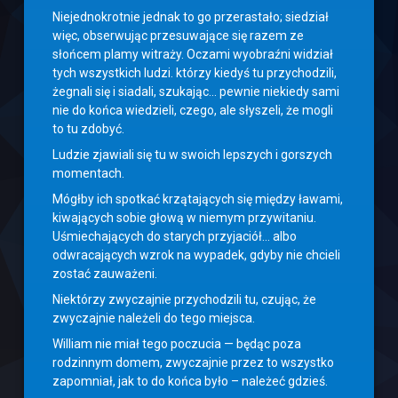
Niejednokrotnie jednak to go przerastało; siedział
więc, obserwując przesuwające się razem ze
słońcem plamy witraży. Oczami wyobraźni widział
tych wszystkich ludzi. którzy kiedyś tu przychodzili,
żegnali się i siadali, szukając… pewnie niekiedy sami
nie do końca wiedzieli, czego, ale słyszeli, że mogli
to tu zdobyć.
Ludzie zjawiali się tu w swoich lepszych i gorszych
momentach.
Mógłby ich spotkać krzątających się między ławami,
kiwających sobie głową w niemym przywitaniu.
Uśmiechających do starych przyjaciół… albo
odwracających wzrok na wypadek, gdyby nie chcieli
zostać zauważeni.
Niektórzy zwyczajnie przychodzili tu, czując, że
zwyczajnie należeli do tego miejsca.
William nie miał tego poczucia — będąc poza
rodzinnym domem, zwyczajnie przez to wszystko
zapomniał, jak to do końca było – należeć gdzieś.