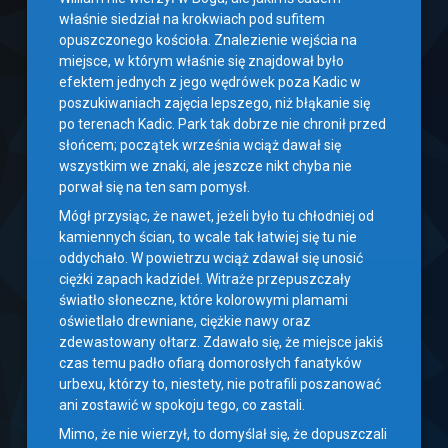
właśnie siedział na krokwiach pod sufitem
opuszczonego kościoła. Znalezienie wejścia na
miejsce, w którym właśnie się znajdował było
efektem jednych z jego wędrówek poza Kadic w
poszukiwaniach zajęcia lepszego, niż błąkanie się
po terenach Kadic. Park tak dobrze nie chronił przed
słońcem; początek września wciąż dawał się
wszystkim we znaki, ale jeszcze nikt chyba nie
porwał się na ten sam pomysł.
Mógł przysiąc, że nawet, jeżeli było tu chłodniej od
kamiennych ścian, to wcale tak łatwiej się tu nie
oddychało. W powietrzu wciąż zdawał się unosić
ciężki zapach kadzideł. Witraże przepuszczały
światło słoneczne, które kolorowymi plamami
oświetlało drewniane, ciężkie nawy oraz
zdewastowany ołtarz. Zdawało się, że miejsce jakiś
czas temu padło ofiarą domorosłych fanatyków
urbexu, którzy to, niestety, nie potrafili poszanować
ani zostawić w spokoju tego, co zastali.
Mimo, że nie wierzył, to domyślał się, że dopuszczali