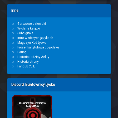
Inne
Garażowe dzieciaki
Wydane książki
Subdigitals
Intro w różnych językach
Magazyn Kod Lyoko
Piosenka tytułowa po polsku
Paringi
Historia rodziny Aelity
Historia strony
Fandub CL:E
Discord: Buntownicy Lyoko