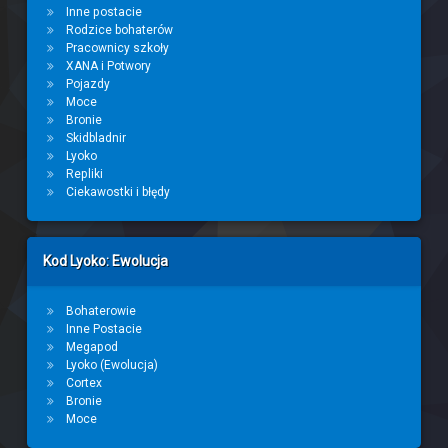
Inne postacie
Rodzice bohaterów
Pracownicy szkoły
XANA i Potwory
Pojazdy
Moce
Bronie
Skidbladnir
Lyoko
Repliki
Ciekawostki i błędy
Kod Lyoko: Ewolucja
Bohaterowie
Inne Postacie
Megapod
Lyoko (Ewolucja)
Cortex
Bronie
Moce