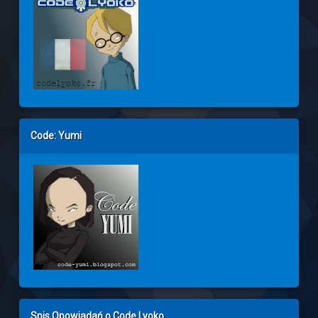
Code: Yumi
Spis Opowiadań o Code Lyoko