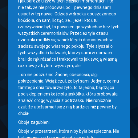
i jak bardzo ulżyć w tych ciężkich momentach. I to
nie tak, że nie próbował, bo… pewnego dnia sam
usiadł w tej nawie. Gdzieś w środku opuszczonego
kościoła, on sam, licząc, że… jeżeli ktoś tu
rzeczywiście był, to powinien go wysłuchać bez tych
wszystkich ceremoniałów. Przecież tyle czasu
dzieciaki modliły się w niektórych domostwach w
zaciszu swojego własnego pokoju. Tyle słyszał o
tych wszystkich ludziach, którzy sami w domach
brali do rąk różańce i traktowali to jak swoją własną
rozmowę z bytem wyższym, ale…
…on nie poczuł nic. Żadnej obecności, ulgi,
pokrzepienia. Wciąż czuł, że był sam. Jedyne, co mu
tamtego dnia towarzyszyło, to ta jedna, błądząca
pod sklepieniem kościoła jaskółka, która próbowała
znaleźć drogę wyjścia z potrzasku. Nieironicznie
czuł, że utożsamiał się z nią bardziej, niż pewnie by
chciał.
Oboje zagubieni.
Oboje w przestrzeni, która niby była bezpieczna. Nie
byli pierwsi, nikt nie wiedział, czy ostatni.