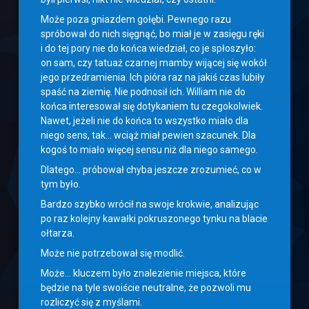
Może poza gniazdem gołębi. Pewnego razu
spróbował do nich sięgnąć, bo miał je w zasięgu ręki
i do tej pory nie do końca wiedział, co je spłoszyło:
on sam, czy tatuaż czarnej mamby wijącej się wokół
jego przedramienia. Ich pióra raz na jakiś czas lubiły
spaść na ziemię. Nie podnosił ich. William nie do
końca interesował się dotykaniem tu czegokolwiek.
Nawet, jeżeli nie do końca to wszystko miało dla
niego sens, tak… wciąż miał pewien szacunek. Dla
kogoś to miało więcej sensu niż dla niego samego.
Dlatego… próbował chyba jeszcze zrozumieć, co w
tym było.
Bardzo szybko wrócił na swoje krokwie, analizując
po raz kolejny kawałki pokruszonego tynku na blacie
ołtarza.
Może nie potrzebował się modlić.
Może… kluczem było znalezienie miejsca, które
będzie na tyle swoiście neutralne, że pozwoli mu
rozliczyć się z myślami.