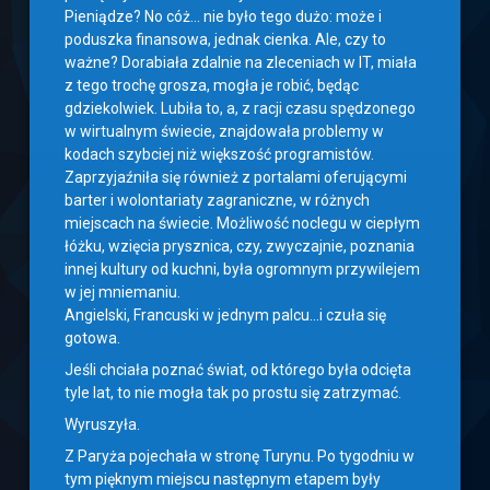
Pieniądze? No cóż… nie było tego dużo: może i
poduszka finansowa, jednak cienka. Ale, czy to
ważne? Dorabiała zdalnie na zleceniach w IT, miała
z tego trochę grosza, mogła je robić, będąc
gdziekolwiek. Lubiła to, a, z racji czasu spędzonego
w wirtualnym świecie, znajdowała problemy w
kodach szybciej niż większość programistów.
Zaprzyjaźniła się również z portalami oferującymi
barter i wolontariaty zagraniczne, w różnych
miejscach na świecie. Możliwość noclegu w ciepłym
łóżku, wzięcia prysznica, czy, zwyczajnie, poznania
innej kultury od kuchni, była ogromnym przywilejem
w jej mniemaniu.
Angielski, Francuski w jednym palcu…i czuła się
gotowa.
Jeśli chciała poznać świat, od którego była odcięta
tyle lat, to nie mogła tak po prostu się zatrzymać.
Wyruszyła.
Z Paryża pojechała w stronę Turynu. Po tygodniu w
tym pięknym miejscu następnym etapem były