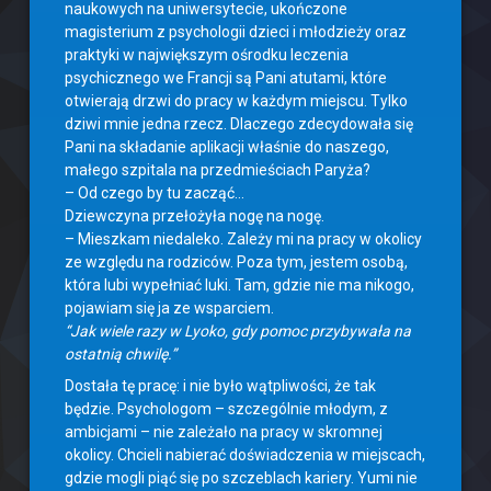
naukowych na uniwersytecie, ukończone
magisterium z psychologii dzieci i młodzieży oraz
praktyki w największym ośrodku leczenia
psychicznego we Francji są Pani atutami, które
otwierają drzwi do pracy w każdym miejscu. Tylko
dziwi mnie jedna rzecz. Dlaczego zdecydowała się
Pani na składanie aplikacji właśnie do naszego,
małego szpitala na przedmieściach Paryża?
– Od czego by tu zacząć…
Dziewczyna przełożyła nogę na nogę.
– Mieszkam niedaleko. Zależy mi na pracy w okolicy
ze względu na rodziców. Poza tym, jestem osobą,
która lubi wypełniać luki. Tam, gdzie nie ma nikogo,
pojawiam się ja ze wsparciem.
“Jak wiele razy w Lyoko, gdy pomoc przybywała na
ostatnią chwilę.”
Dostała tę pracę: i nie było wątpliwości, że tak
będzie. Psychologom – szczególnie młodym, z
ambicjami – nie zależało na pracy w skromnej
okolicy. Chcieli nabierać doświadczenia w miejscach,
gdzie mogli piąć się po szczeblach kariery. Yumi nie