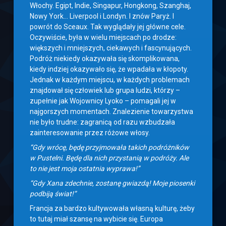
Włochy. Egipt, Indie, Singapur, Hongkong, Szanghaj,
Nowy York… Liverpool i Londyn. I znów Paryż. I
powrót do Sceaux. Tak wyglądały jej główne cele.
Oczywiście, była w wielu miejscach po drodze:
większych i mniejszych, ciekawych i fascynujących.
Podróż niekiedy okazywała się skomplikowana,
kiedy indziej okazywało się, że wpadała w kłopoty.
Jednak w każdym miejscu, w każdych problemach
znajdował się człowiek lub grupa ludzi, którzy –
zupełnie jak Wojownicy Lyoko – pomagali jej w
najgorszych momentach. Znalezienie towarzystwa
nie było trudne: zagranicą od razu wzbudzała
zainteresowanie przez różowe włosy.
“Gdy wrócę, będę przyjmowała takich podróżników
w Pustelni. Będę dla nich przystanią w podróży. Ale
to nie jest moja ostatnia wyprawa!”
“Gdy Xana zdechnie, zostanę gwiazdą! Moje piosenki
podbiją świat!”
Francja za bardzo kultywowała własną kulturę, żeby
to tutaj miał szansę na wybicie się. Europa