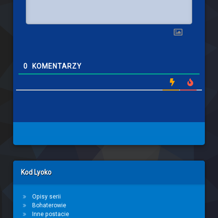
0
KOMENTARZY
Left Sidebar
Kod Lyoko
Opisy serii
Bohaterowie
Inne postacie