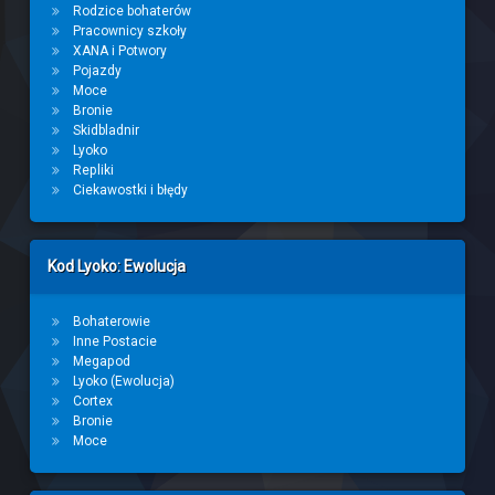
Rodzice bohaterów
Pracownicy szkoły
XANA i Potwory
Pojazdy
Moce
Bronie
Skidbladnir
Lyoko
Repliki
Ciekawostki i błędy
Kod Lyoko: Ewolucja
Bohaterowie
Inne Postacie
Megapod
Lyoko (Ewolucja)
Cortex
Bronie
Moce