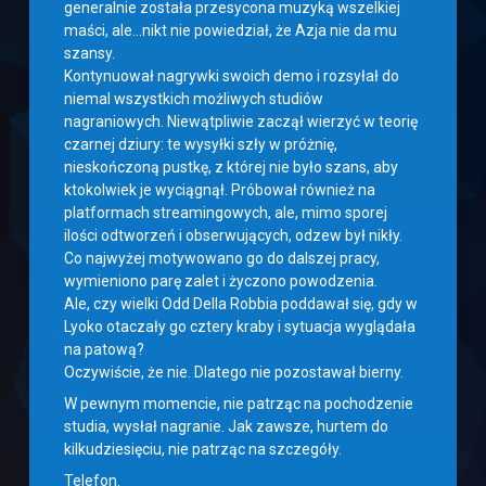
generalnie została przesycona muzyką wszelkiej
maści, ale…nikt nie powiedział, że Azja nie da mu
szansy.
Kontynuował nagrywki swoich demo i rozsyłał do
niemal wszystkich możliwych studiów
nagraniowych. Niewątpliwie zaczął wierzyć w teorię
czarnej dziury: te wysyłki szły w próżnię,
nieskończoną pustkę, z której nie było szans, aby
ktokolwiek je wyciągnął. Próbował również na
platformach streamingowych, ale, mimo sporej
ilości odtworzeń i obserwujących, odzew był nikły.
Co najwyżej motywowano go do dalszej pracy,
wymieniono parę zalet i życzono powodzenia.
Ale, czy wielki Odd Della Robbia poddawał się, gdy w
Lyoko otaczały go cztery kraby i sytuacja wyglądała
na patową?
Oczywiście, że nie. Dlatego nie pozostawał bierny.
W pewnym momencie, nie patrząc na pochodzenie
studia, wysłał nagranie. Jak zawsze, hurtem do
kilkudziesięciu, nie patrząc na szczegóły.
Telefon.