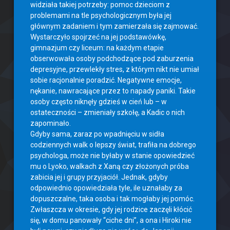
widziała takiej potrzeby: pomoc dzieciom z
problemami na tle psychologicznym była jej
głównym zadaniem i tym zamierzała się zajmować.
Wystarczyło spojrzeć na jej podstawówkę,
gimnazjum czy liceum: na każdym etapie
obserwowała osoby podchodzące pod zaburzenia
depresyjne, przewlekły stres, z którym nikt nie umiał
sobie racjonalnie poradzić. Negatywne emocje,
nękanie, nawracające przez to napady paniki. Takie
osoby często niknęły gdzieś w cień lub – w
ostateczności – zmieniały szkołę, a Kadic o nich
zapominało.
Gdyby sama, zaraz po wpadnięciu w sidła
codziennych walk o lepszy świat, trafiła na dobrego
psychologa, może nie byłaby w stanie opowiedzieć
mu o Lyoko, walkach z Xaną czy złożonych próba
zabicia jej i grupy przyjaciół. Jednak, gdyby
odpowiednio opowiedziała tyle, ile uznałaby za
dopuszczalne, taka osoba i tak mogłaby jej pomóc.
Zwłaszcza w okresie, gdy jej rodzice zaczęli kłócić
się, w domu panowały “ciche dni”, a ona i Hiroki nie