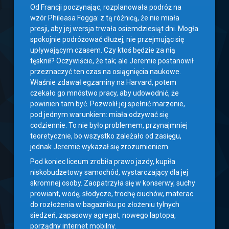
Od Francji poczynając, rozplanowała podróż na
wzór Phileasa Fogga: z tą różnicą, że nie miała
presji, aby jej wersja trwała osiemdziesiąt dni. Mogła
spokojnie podróżować dłużej, nie przejmując się
upływającym czasem. Czy ktoś będzie za nią
tęsknił? Oczywiście, że tak; ale Jeremie postanowił
przeznaczyć ten czas na osiągnięcia naukowe.
Właśnie zdawał egzaminy na Harvard, potem
czekało go mnóstwo pracy, aby udowodnić, że
powinien tam być. Pozwolił jej spełnić marzenie,
pod jednym warunkiem: miała odzywać się
codziennie. To nie było problemem, przynajmniej
teoretycznie, bo wszystko zależało od zasięgu,
jednak Jeremie wykazał się zrozumieniem.
Pod koniec liceum zrobiła prawo jazdy, kupiła
niskobudżetowy samochód, wystarczający dla jej
skromnej osoby. Zaopatrzyła się w konserwy, suchy
prowiant, wodę, słodycze, trochę ciuchów, materac
do rozłożenia w bagażniku po złożeniu tylnych
siedzeń, zapasowy agregat, nowego laptopa,
porządny internet mobilny.