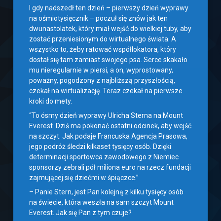
I gdy nadszedł ten dzień – pierwszy dzień wyprawy
na ośmiotysięcznik – poczuł się znów jak ten
dwunastolatek, który miał wejść do wielkiej tuby, aby
zostać przeniesionym do wirtualnego świata. A
wszystko to, żeby ratować współlokatora, który
dostał się tam zamiast swojego psa. Serce skakało
mu nieregularnie w piersi, a on, wyprostowany,
poważny, pogodzony z najbliższą przyszłością,
czekał na wirtualizację. Teraz czekał na pierwsze
kroki do mety.
“To ósmy dzień wyprawy Ulricha Sterna na Mount
Everest. Dziś ma pokonać ostatni odcinek, aby wejść
na szczyt. Jak podaje Francuska Agencja Prasowa,
jego podróż śledzi kilkaset tysięcy osób. Dzięki
determinacji sportowca zawodowego z Niemiec
sponsorzy zebrali pół miliona euro na rzecz fundacji
zajmującej się dziećmi w śpiączce.”
– Panie Stern, jest Pan kolejną z kilku tysięcy osób
na świecie, która weszła na sam szczyt Mount
Everest. Jak się Pan z tym czuje?