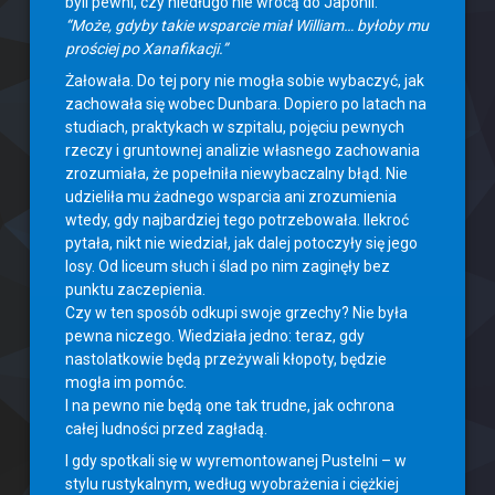
byli pewni, czy niedługo nie wrócą do Japonii.
“Może, gdyby takie wsparcie miał William… byłoby mu
prościej po Xanafikacji.”
Żałowała. Do tej pory nie mogła sobie wybaczyć, jak
zachowała się wobec Dunbara. Dopiero po latach na
studiach, praktykach w szpitalu, pojęciu pewnych
rzeczy i gruntownej analizie własnego zachowania
zrozumiała, że popełniła niewybaczalny błąd. Nie
udzieliła mu żadnego wsparcia ani zrozumienia
wtedy, gdy najbardziej tego potrzebowała. Ilekroć
pytała, nikt nie wiedział, jak dalej potoczyły się jego
losy. Od liceum słuch i ślad po nim zaginęły bez
punktu zaczepienia.
Czy w ten sposób odkupi swoje grzechy? Nie była
pewna niczego. Wiedziała jedno: teraz, gdy
nastolatkowie będą przeżywali kłopoty, będzie
mogła im pomóc.
I na pewno nie będą one tak trudne, jak ochrona
całej ludności przed zagładą.
I gdy spotkali się w wyremontowanej Pustelni – w
stylu rustykalnym, według wyobrażenia i ciężkiej