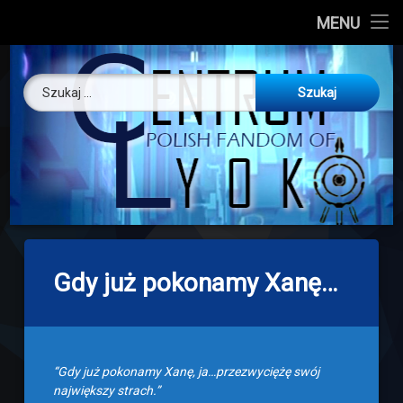
CL
MENU
Skip
About us
Centrum Ly
to
Szukaj:
content
O nas
Artykuły
Discord
Drogowskaz
Gdy już pokonamy Xanę…
Download
“Gdy już pokonamy Xanę, ja…przezwyciężę swój
największy strach.”