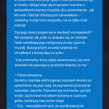
w hotelu i dokąd udać się w sprawie rozmów o
perspektywie kariery muzyka, dj’a, piosenkarza… jak
kto woli. Odd był chodzącym człowiekiem –
orkiestrą i mógł robić wszystko, na co tylko miał
ochotę!
Czy jego twarz pojawi się w mediach europejskich?
Nie wiedział; ale, póki co okazało się, że chińskie
fanki uwielbiają jego nietypową urodę i gust do
muzyki. Autografami strzelał szybciej niż
strzałkami z kociej łapy w Lyoko.
“Gdy pokonamy Xanę, będę obserwować, czy inne
dzieciaki nie wpadają w podobne kłopoty, co my.”
– Panno Ishiyama…
Dyrektor szpitala odchrząknął, poprawił okulary po
upewnieniu się pięć razy, że poprawnie przeczytał
nazwisko Japonki. Poprawił się na krześle, upił łyk
wody i zlustrował wzrokiem kobietę w czarnym
golfie, siedzącą naprzeciw niego.
– Cóż… niewątpliwym jest, że wyniki pani prac