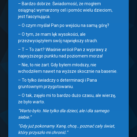
– Bardzo dobrze. Świadomość, że mogłem
osiągnąć wymarzony cel i pomóc wielu dzieciom,
jest fascynująca.
– O czym myślał Pan po wejściu na samą górę?
– O tym, że mam lęk wysokości, ale
przezwyciężyłem swój największy strach.
– T – To żart? Właśnie wrócił Pan z wyprawy z
najwyższego punktu nad poziomem morza!
– Nie, to nie żart. Gdy byłem młodszy, nie
wchodziłem nawet na wyższe skocznie na basenie.
– To tylko świadczy o determinacji i Pana
gruntownym przygotowaniu.
– O tak, zajęło mi to bardzo dużo czasu, ale wierzę,
że było warto.
“Warto było. Nie tylko dla dzieci, ale i dla samego
siebie.”
“Gdy już pokonamy Xanę, chcę… poznać cały świat,
który przyszło mi chronić.”