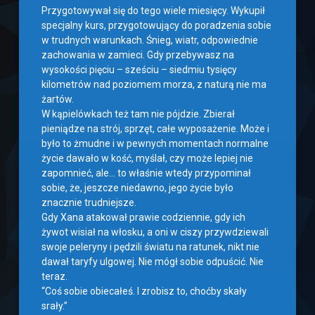
Przygotowywał się do tego wiele miesięcy. Wykupił
specjalny kurs, przygotowujący do poradzenia sobie
w trudnych warunkach. Śnieg, wiatr, odpowiednie
zachowania w zamieci. Gdy przebywasz na
wysokości pięciu – sześciu – siedmiu tysięcy
kilometrów nad poziomem morza, z naturą nie ma
żartów.
W kąpielówkach też tam nie pójdzie. Zbierał
pieniądze na strój, sprzęt, całe wyposażenie. Może i
było to żmudne i w pewnych momentach normalne
życie dawało w kość, myślał, czy może lepiej nie
zapomnieć, ale… to właśnie wtedy przypominał
sobie, że, jeszcze niedawno, jego życie było
znacznie trudniejsze.
Gdy Xana atakował prawie codziennie, gdy ich
żywot wisiał na włosku, a oni w ciszy przywdziewali
swoje peleryny i pędzili światu na ratunek, nikt nie
dawał taryfy ulgowej. Nie mógł sobie odpuścić. Nie
teraz.
“Coś sobie obiecałeś. I zrobisz to, choćby skały
srały.”