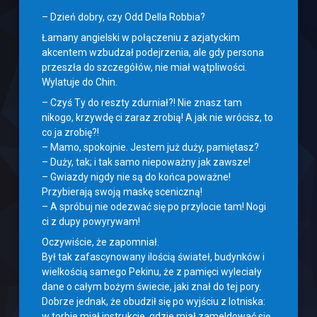
– Dzień dobry, czy Odd Della Robbia?
Łamany angielski w połączeniu z azjatyckim
akcentem wzbudzał podejrzenia, ale gdy persona
przeszła do szczegółów, nie miał wątpliwości.
Wylatuje do Chin.
– Czyś Ty do reszty zdurniał?! Nie znasz tam
nikogo, krzywdę ci zaraz zrobią! A jak nie wrócisz, to
co ja zrobię?!
– Mamo, spokojnie. Jestem już duży, pamiętasz?
– Duży, tak; i tak samo niepoważny jak zawsze!
– Gwiazdy nigdy nie są do końca poważne!
Przybierają swoją maskę sceniczną!
– A spróbuj nie odezwać się po przylocie tam! Nogi
ci z dupy powyrywam!
Oczywiście, że zapomniał.
Był tak zafascynowany ilością świateł, budynków i
wielkością samego Pekinu, że z pamięci wyleciały
dane o całym bożym świecie, jaki znał do tej pory.
Dobrze jednak, że obudził się po wyjściu z lotniska:
w torbie miał instrukcje, gdzie miał zameldować się