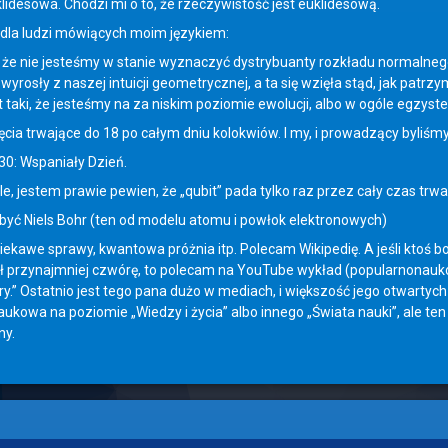
idesowa. Chodzi mi o to, że rzeczywistość jest euklidesową.
 dla ludzi mówiących moim językiem:
, że nie jesteśmy w stanie wyznaczyć dystrybuanty rozkładu normalnego
 wyrosły z naszej intuicji geometrycznej, a ta się wzięła stąd, jak patr
t taki, że jesteśmy na za niskim poziomie ewolucji, albo w ogóle egzyst
jęcia trwające do 18 po całym dniu kolokwiów. I my, i prowadzący byliśm
30: Wspaniały Dzień.
yle, jestem prawie pewien, że „qubit” pada tylko raz przez cały czas trwan
być Niels Bohr (ten od modelu atomu i powłok elektronowych)
ekawe sprawy, kwantowa próżnia itp. Polecam Wikipedię. A jeśli ktoś boi 
ł przynajmniej czwórę, to polecam na YouTube wykład (popularnonau
ry.” Ostatnio jest tego pana dużo w mediach, i większość jego otwartyc
ukowa na poziomie „Wiedzy i życia” albo innego „Świata nauki”, ale ten
ny.