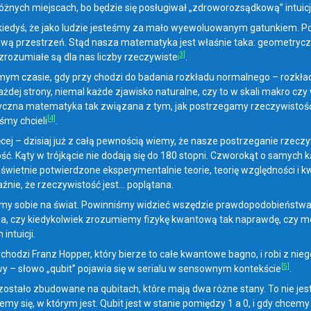
óżnych miejscach, bo będzie się posługiwał „zdroworozsądkową” intuicją
kiedyś, że jako ludzie jesteśmy za mało wyewoluowanym gatunkiem. P
wą przestrzeń. Stąd nasza matematyka jest właśnie taka: geometryczna,
3]
 zrozumiałe są dla nas liczby rzeczywiste
.
[
ym czasie, gdy przy chodzi do badania rozkładu normalnego – rozkła
ażdej strony, niemal każde zjawisko naturalne, czy to w skali makro cz
yczna matematyka tak związana z tym, jak postrzegamy rzeczywistoś
[4]
śmy chcieli
.
ej – dzisiaj już z całą pewnością wiemy, że nasze postrzeganie rzeczyw
ść. Kąty w trójkącie nie dodają się do 180 stopni. Czworokąt o samych 
wietnie potwierdzone eksperymentalnie teorie, teorię względności i kwa
źnie, że rzeczywistość jest… poplątana.
my sobie na świat. Powinniśmy widzieć wszędzie prawdopodobieństwa, a
ia, czy kiedykolwiek zrozumiemy fizykę kwantową tak naprawdę, czy mo
intuicji.
ychodzi Franz Hopper, który bierze to całe kwantowe bagno, i robi z ni
[5]
wy – słowo „qubit” pojawia się w serialu w sensownym kontekście
.
zostało zbudowane na qubitach, które mają dwa różne stany. To nie jest 
my się, w którym jest. Qubit jest w stanie pomiędzy 1 a 0, i gdy chcemy s