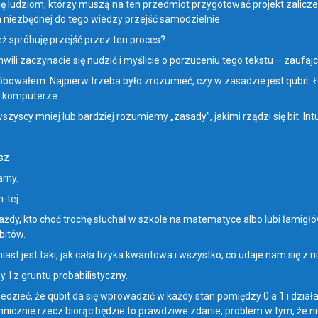
ę ludziom, którzy muszą na ten przedmiot przygotować projekt zalicze
niezbędnej do tego wiedzy przejść samodzielnie
eż spróbuję przejść przez ten proces?
chwili zaczynacie się nudzić i myślicie o porzuceniu tego tekstu – zaufaj
óbowałem. Najpierw trzeba było zrozumieć, czy w zasadzie jest qubit.
 komputerze.
wszyscy mniej lub bardziej rozumiemy „zasady”, jakimi rządzi się bit. In
sz
rny.
-tej.
 Każdy, kto choć trochę słuchał w szkole na matematyce albo lubi łamigł
bitów.
ast jest taki, jak cała fizyka kwantowa i wszystko, co udaje nam się z n
. I z gruntu probabilistyczny.
dzieć, że qubit da się wprowadzić w każdy stan pomiędzy 0 a 1 i dział
echnicznie rzecz biorąc będzie to prawdziwe zdanie, problem w tym, że