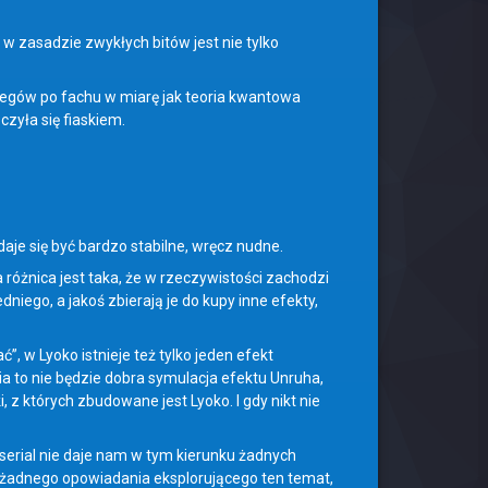
o w zasadzie zwykłych bitów jest nie tylko
olegów po fachu w miarę jak teoria kwantowa
zyła się fiaskiem.
je się być bardzo stabilne, wręcz nudne.
óżnica jest taka, że w rzeczywistości zachodzi
ego, a jakoś zbierają je do kupy inne efekty,
”, w Lyoko istnieje też tylko jeden efekt
 to nie będzie dobra symulacja efektu Unruha,
ki, z których zbudowane jest Lyoko. I gdy nikt nie
serial nie daje nam w tym kierunku żadnych
 żadnego opowiadania eksplorującego ten temat,