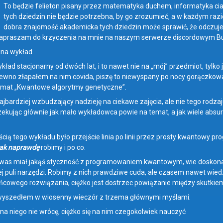
To będzie felieton pisany przez matematyka duchem, informatyka cia
tych dziedzin nie będzie potrzebna, by go zrozumieć, a w każdym razi
dobra znajomość akademicka tych dziedzin może sprawić, że odczujec
 zapraszam do krzyczenia na mnie na naszym serwerze discordowym Bun
na wykład.
kład stacjonarny od dwóch lat, i to nawet nie na „mój” przedmiot, tylko 
ewno złapałem na nim covida, piszę to niewyspany po nocy gorączkowa
emat „Kwantowe algorytmy genetyczne”.
ajbardziej wzbudzający nadzieję na ciekawe zajęcia, ale nie tego rodza
ekując głównie jak mało wykładowca powie na temat, a jak wiele absurd
cią tego wykładu było przejście linia po linii przez prosty kwantowy p
ak naprawdę
robimy i po co.
z was miał jakąś styczność z programowaniem kwantowym, wie doskona
j puli narzędzi. Robimy z nich prawdziwe cuda, ale czasem nawet wiedz
cowego rozwiązania, ciężko jest dostrzec powiązanie między skutkie
wyszedłem w wiosenny wieczór z trzema głównymi myślami:
ż na niego nie wrócę, ciężko się na nim czegokolwiek nauczyć