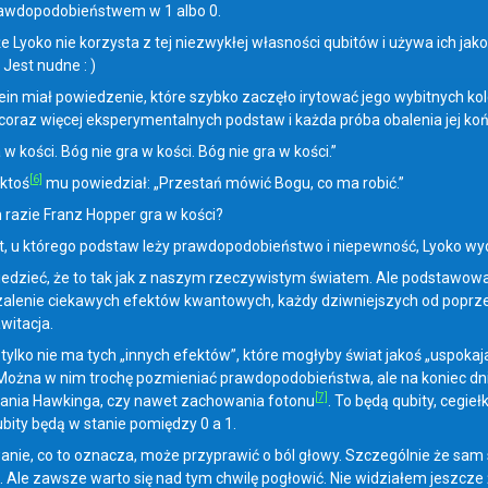
wdopodobieństwem w 1 albo 0.
e Lyoko nie korzysta z tej niezwykłej własności qubitów i używa ich jak
 Jest nudne : )
tein miał powiedzenie, które szybko zaczęło irytować jego wybitnych k
oraz więcej eksperymentalnych podstaw i każda próba obalenia jej końc
 w kości. Bóg nie gra w kości. Bóg nie gra w kości.”
[6]
ktoś
mu powiedział: „Przestań mówić Bogu, co ma robić.”
 razie Franz Hopper gra w kości?
t, u którego podstaw leży prawdopodobieństwo i niepewność, Lyoko wyda
dzieć, że to tak jak z naszym rzeczywistym światem. Ale podstawowa r
lenie ciekawych efektów kwantowych, każdy dziwniejszych od poprzedni
awitacja.
tylko nie ma tych „innych efektów”, które mogłyby świat jakoś „uspokajać
ożna w nim trochę pozmieniać prawdopodobieństwa, ale na koniec dnia
[7]
ania Hawkinga, czy nawet zachowania fotonu
. To będą qubity, cegieł
ubity będą w stanie pomiędzy 0 a 1.
nie, co to oznacza, może przyprawić o ból głowy. Szczególnie że sam 
Ale zawsze warto się nad tym chwilę pogłowić. Nie widziałem jeszcze