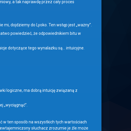
niowy, a tak naprawdę przez cały proces
cie mi, dojdziemy do Lyoko. Ten wstęp jest „ważny”.
 Łatwo powiedzieć, że odpowiednikiem bitu w
tuicje dotyczące tego wynalazku są… intuicyjne.
ówki logiczne, ma dobrą intuicję związaną z
iej „wyciągnąć”.
ać w ten sposób na wszystkich tych wartościach
 niewtajemniczony słuchacz zrozumie je źle może