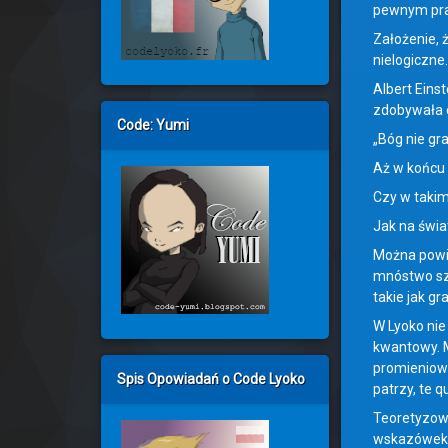
pewnym pra
Założenie, ż
nielogiczne.
Albert Eins
zdobywała c
Code: Yumi
„Bóg nie gra
Aż w końcu 
Czy w takim
Jak na świa
Można powie
mnóstwo sza
takie jak gr
W Lyoko nie 
kwantowy. M
promieniow
Spis Opowiadań o Code Lyoko
patrzy, te q
Teoretyzowa
wskazówek. 