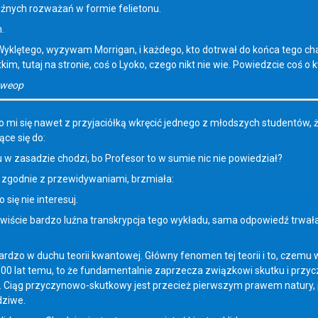
uźnych rozważań w formie felietonu.
.
lętego, wyzywam Morrigan, i każdego, kto dotrwał do końca tego cha
im, tutaj na stronie, coś o Lyoko, czego nikt nie wie. Powiedzcie coś 
qweop
o mi się nawet z przyjaciółką wkręcić jednego z młodszych studentów, ż
ce się do:
tu w zasadzie chodzi, bo Profesor to w sumie nic nie powiedział?
zgodnie z przewidywaniami, brzmiała:
 się nie interesuj.
ywiście bardzo luźna transkrypcja tego wykładu, sama odpowiedź trwała
ardzo w duchu teorii kwantowej. Główny fenomen tej teorii i to, czemu
100 lat temu, to że fundamentalnie zaprzecza związkowi skutku i przyc
. Ciąg przyczynowo-skutkowy jest przecież pierwszym prawem natury, pr
dziwe.