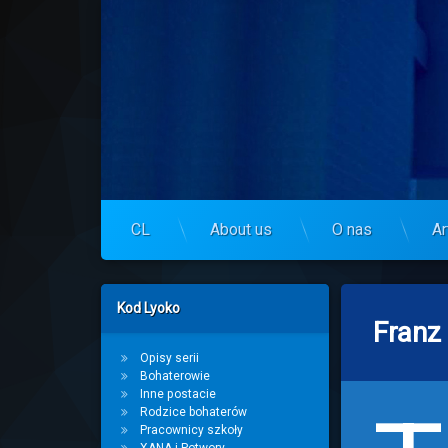
Skip
to
Centrum Lyoko
content
CL
About us
O nas
Ar
Left Sidebar
Kod Lyoko
Franz
Opisy serii
Bohaterowie
Inne postacie
Rodzice bohaterów
Pracownicy szkoły