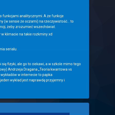
 funkcjami analitycznymi. A że funkcje
zymy (w sensie że oczami) na rzeczywistość… to
encji, żeby zrozumieć wszechświat.
y w klimacie na takie rozkminy xd
ia serialu.
się fizyki, ale go to ciekawi, a w szkole mimo tego
kowy) Andrzeja Dragana „Teoria kwantowa vs
h wykładów w internecie to papka
 jeden wykład jest naprawdę przyjemny i