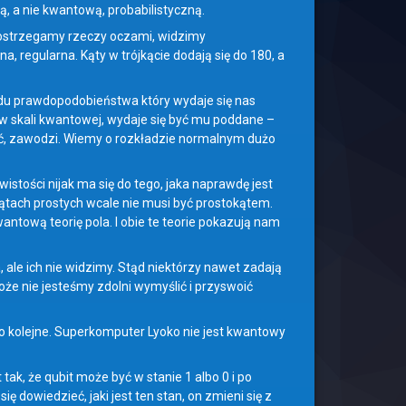
, a nie kwantową, probabilistyczną.
ostrzegamy rzeczy oczami, widzimy
 regularna. Kąty w trójkącie dodają się do 180, a
du prawdopodobieństwa który wydaje się nas
y w skali kwantowej, wydaje się być mu poddane –
ć, zawodzi. Wiemy o rozkładzie normalnym dużo
istości nijak ma się do tego, jaka naprawdę jest
kątach prostych wcale nie musi być prostokątem.
ntową teorię pola. I obie te teorie pokazują nam
le ich nie widzimy. Stąd niektórzy nawet zadają
że nie jesteśmy zdolni wymyślić i przyswoić
ego kolejne. Superkomputer Lyoko nie jest kwantowy
tak, że qubit może być w stanie 1 albo 0 i po
ię dowiedzieć, jaki jest ten stan, on zmieni się z