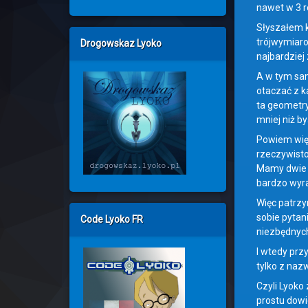
nawet w 3 r
Słyszałem 
trójwymiaro
Drogowskaz Lyoko
najbardziej
A w tym sam
otaczać z k
ta geometr
mniej niż by
Powiem więc
rzeczywisto
Mamy dwie ś
bardzo wyra
Więc patrzy
sobie pytan
Code Lyoko FR
niezbędnych 
I wtedy prz
tylko z naz
Czyli Lyoko 
prostu dowie