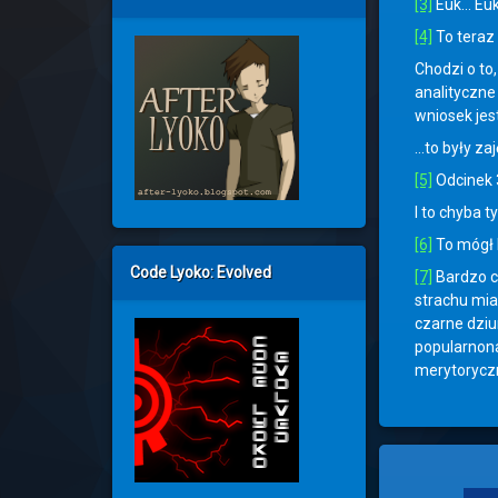
[3]
Euk… Eukl
[4]
To teraz
Chodzi o to
analityczne
wniosek jes
…to były za
[5]
Odcinek 
I to chyba t
[6]
To mógł 
Code Lyoko: Evolved
[7]
Bardzo ci
strachu mia
czarne dziu
popularnona
merytorycz