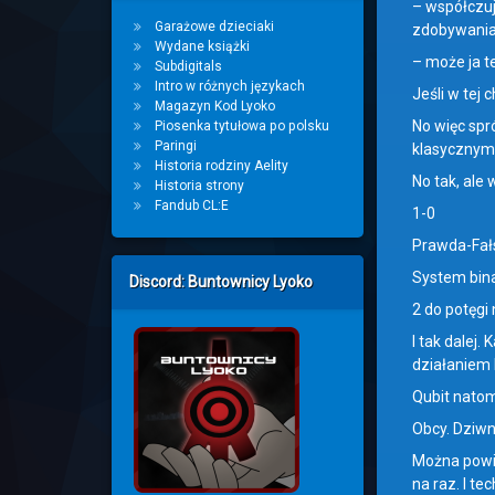
– współczuj
Garażowe dzieciaki
zdobywania 
Wydane książki
– może ja t
Subdigitals
Intro w różnych językach
Jeśli w tej 
Magazyn Kod Lyoko
No więc spr
Piosenka tytułowa po polsku
Paringi
klasycznym
Historia rodziny Aelity
No tak, ale 
Historia strony
Fandub CL:E
1-0
Prawda-Fał
System bina
Discord: Buntownicy Lyoko
2 do potęgi n
I tak dalej.
działaniem 
Qubit natomi
Obcy. Dziwny
Można powie
na raz. I t