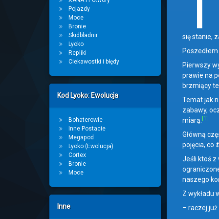
T
XANA i Potwory
Pojazdy
Moce
Bronie
Skidbladnir
się stanie,
Lyoko
Poszedłem 
Repliki
Ciekawostki i błędy
Pierwszy wy
prawie na p
brzmiący t
Kod Lyoko: Ewolucja
Temat jak n
zabawy, ocz
[1]
Bohaterowie
miarą.
Inne Postacie
Główną częś
Megapod
pojęcia, co
t
Lyoko (Ewolucja)
Cortex
Jeśli ktoś 
Bronie
ograniczone
Moce
naszego koń
Z wykładu 
Inne
– raczej ju