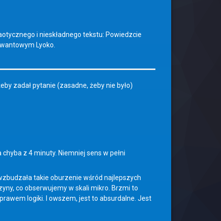
otycznego i nieskładnego tekstu: Powiedzcie
o kwantowym Lyoko.
eby zadał pytanie (zasadne, żeby nie było)
 chyba z 4 minuty. Niemniej sens w pełni
 wzbudzała takie oburzenie wśród najlepszych
zyny, co obserwujemy w skali mikro. Brzmi to
awem logiki. I owszem, jest to absurdalne. Jest