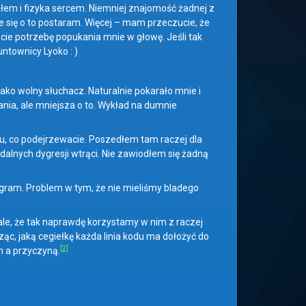
łem i fizyka sercem. Niemniej znajomość żadnej z
e się o to postaram. Więcej – mam przeczucie, że
ie potrzebę popukania mnie w głowę. Jeśli tak
townicy Lyoko : )
jako wolny słuchacz. Naturalnie pokarało mnie i
nia, ale mniejsza o to. Wykład na dumnie
ju, co podejrzewacie. Poszedłem tam raczej dla
alnych dygresji wtrąci. Nie zawiodłem się żadną
rogram. Problem w tym, że nie mieliśmy bladego
le, że tak naprawdę korzystamy w nim z raczej
ąc, jaką cegiełkę każda linia kodu ma dołożyć do
[2]
m a przyczyną.