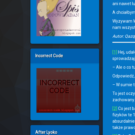
ani nawet l
A chciałbym
Wyzywam Wyk
nam wszystk
Autor: Qaz
[1]
Hej, udał
Incorrect Code
sprowadzają
– Ale o co 
Odpowiedź, 
– W sumie to
To jest ocz
zachowany.
[2]
Co jest b
fizyków te 
absurdalnie
także praw
After Lyoko