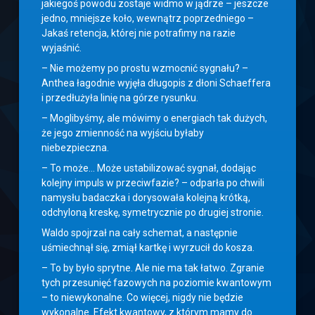
jakiegoś powodu zostaje widmo w jądrze – jeszcze
jedno, mniejsze koło, wewnątrz poprzedniego –
Jakaś retencja, której nie potrafimy na razie
wyjaśnić.
– Nie możemy po prostu wzmocnić sygnału? –
Anthea łagodnie wyjęła długopis z dłoni Schaeffera
i przedłużyła linię na górze rysunku.
– Moglibyśmy, ale mówimy o energiach tak dużych,
że jego zmienność na wyjściu byłaby
niebezpieczna.
– To może… Może ustabilizować sygnał, dodając
kolejny impuls w przeciwfazie? – odparła po chwili
namysłu badaczka i dorysowała kolejną krótką,
odchyloną kreskę, symetrycznie po drugiej stronie.
Waldo spojrzał na cały schemat, a następnie
uśmiechnął się, zmiął kartkę i wyrzucił do kosza.
– To by było sprytne. Ale nie ma tak łatwo. Zgranie
tych przesunięć fazowych na poziomie kwantowym
– to niewykonalne. Co więcej, nigdy nie będzie
wykonalne. Efekt kwantowy, z którym mamy do