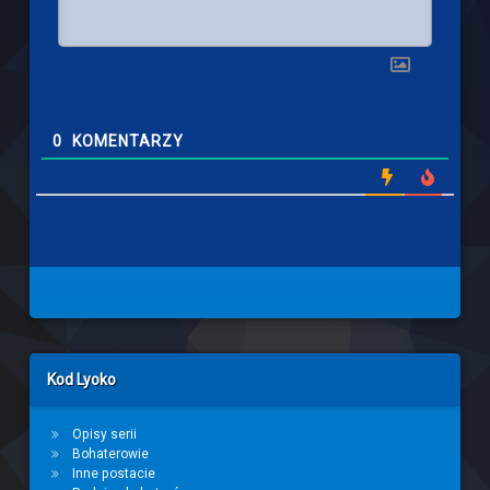
0
KOMENTARZY
Left Sidebar
Kod Lyoko
Opisy serii
Bohaterowie
Inne postacie