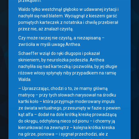
przekąsem.
Waldo tylko westchnął głęboko w udawanej irytacji i
nachylił się nad blatem. Wyciągnął z kieszeni garść
pomiętych karteczek z notatnika i chwilę przebierał
przez nie, aż znalazł czystą.
Czy może raczej nie czystą, a niezapisaną –
zwróciła w myśli uwagę Anthea.
Schaeffer wziął do ręki długopis i pokazał
skinieniem, by neurolożka podeszła. Anthea
nachyliła się nad karteczką i pozwoliła, by jej długie
różowe włosy spłynęły niby przypadkiem na ramię
Walda.
– Upraszczając, chodzi o to, że mamy główną
matrycę – przy tych słowach narysował na środku
kartki koło – która przyjmuje moderowany impuls
ze świata wirtualnego, przesunięty w fazie o pewien
kąt alfa – dodał na dole krótką kreskę prowadzącą
do okręgu, odchyloną nieco od pionu – i chcemy ją
kierunkować na zewnątrz – kolejna krótka kreska
na górze, pionowa – i sygnał przechodzi, ale z