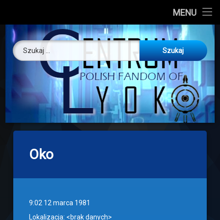
CL
MENU
Skip
About us
Centrum Ly
to
Szukaj:
content
O nas
Artykuły
Discord
Drogowskaz
Oko
Download
9:02 12 marca 1981
Lokalizacja: <brak danych>