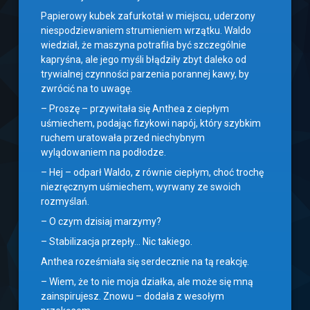
Papierowy kubek zafurkotał w miejscu, uderzony
niespodziewaniem strumieniem wrzątku. Waldo
wiedział, że maszyna potrafiła być szczególnie
kapryśna, ale jego myśli błądziły zbyt daleko od
trywialnej czynności parzenia porannej kawy, by
zwrócić na to uwagę.
– Proszę – przywitała się Anthea z ciepłym
uśmiechem, podając fizykowi napój, który szybkim
ruchem uratowała przed niechybnym
wylądowaniem na podłodze.
– Hej – odparł Waldo, z równie ciepłym, choć trochę
niezręcznym uśmiechem, wyrwany ze swoich
rozmyślań.
– O czym dzisiaj marzymy?
– Stabilizacja przepły… Nic takiego.
Anthea roześmiała się serdecznie na tą reakcję.
– Wiem, że to nie moja działka, ale może się mną
zainspirujesz. Znowu – dodała z wesołym