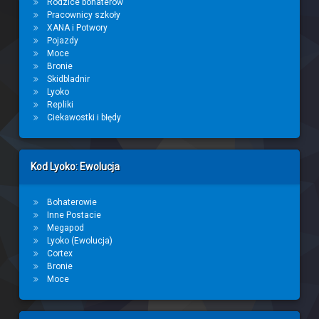
Rodzice bohaterów
Pracownicy szkoły
XANA i Potwory
Pojazdy
Moce
Bronie
Skidbladnir
Lyoko
Repliki
Ciekawostki i błędy
Kod Lyoko: Ewolucja
Bohaterowie
Inne Postacie
Megapod
Lyoko (Ewolucja)
Cortex
Bronie
Moce