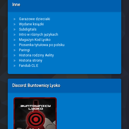
Inne
Garażowe dzieciaki
Wydane książki
Subdigitals
Intro w różnych językach
Magazyn Kod Lyoko
Piosenka tytułowa po polsku
Paringi
Historia rodziny Aelity
Historia strony
Fandub CL:E
Discord: Buntownicy Lyoko