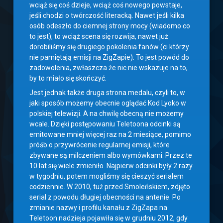
wciąż się coś dzieje, wciąż coś nowego powstaje,
jeśli chodzi o twórczość literacką. Nawet jeśli kilka
osób odeszło do ciemnej strony mocy (wiadomo co
to jest), to wciąż scena się rozwija, nawet już
dorobiliśmy się drugiego pokolenia fanów (ci którzy
nie pamiętają emisji na ZigZapie). To jest powód do
zadowolenia, zwłaszcza że nic nie wskazuje na to,
by to miało się skończyć.
Jest jednak także druga strona medalu, czyli to, w
jaki sposób możemy obecnie oglądać Kod Lyoko w
polskiej telewizji. A na chwilę obecną nie możemy
wcale. Dzięki postępowaniu Teletoona odcinki są
emitowane mniej więcej raz na 2 miesiące, pomimo
próśb o przywrócenie regularnej emisji, które
zbywane są milczeniem albo wymówkami. Przez te
10 lat się wiele zmieniło. Najpierw odcinki były 2 razy
w tygodniu, potem mogliśmy się cieszyć serialem
codziennie. W 2010, tuż przed Smoleńskiem, zdjęto
serial z powodu długiej obecności na antenie. Po
zmianie nazwy i profilu kanału z ZigZapa na
Teletoon nadzieja pojawiła się w grudniu 2012, gdy