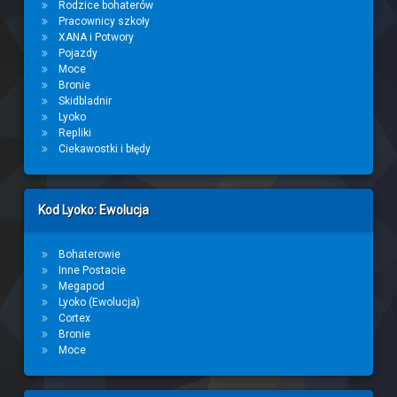
Rodzice bohaterów
Pracownicy szkoły
XANA i Potwory
Pojazdy
Moce
Bronie
Skidbladnir
Lyoko
Repliki
Ciekawostki i błędy
Kod Lyoko: Ewolucja
Bohaterowie
Inne Postacie
Megapod
Lyoko (Ewolucja)
Cortex
Bronie
Moce