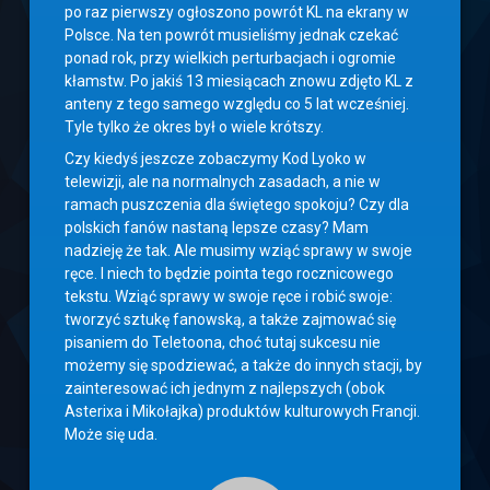
po raz pierwszy ogłoszono powrót KL na ekrany w
Polsce. Na ten powrót musieliśmy jednak czekać
ponad rok, przy wielkich perturbacjach i ogromie
kłamstw. Po jakiś 13 miesiącach znowu zdjęto KL z
anteny z tego samego względu co 5 lat wcześniej.
Tyle tylko że okres był o wiele krótszy.
Czy kiedyś jeszcze zobaczymy Kod Lyoko w
telewizji, ale na normalnych zasadach, a nie w
ramach puszczenia dla świętego spokoju? Czy dla
polskich fanów nastaną lepsze czasy? Mam
nadzieję że tak. Ale musimy wziąć sprawy w swoje
ręce. I niech to będzie pointa tego rocznicowego
tekstu. Wziąć sprawy w swoje ręce i robić swoje:
tworzyć sztukę fanowską, a także zajmować się
pisaniem do Teletoona, choć tutaj sukcesu nie
możemy się spodziewać, a także do innych stacji, by
zainteresować ich jednym z najlepszych (obok
Asterixa i Mikołajka) produktów kulturowych Francji.
Może się uda.