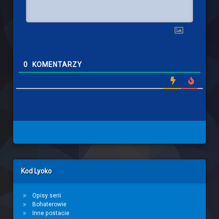
0
KOMENTARZY
Left Sidebar
Kod Lyoko
Opisy serii
Bohaterowie
Inne postacie