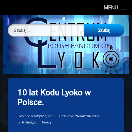
CL
MENU
Skip
About us
Centrum Ly
to
Szukaj:
content
O nas
Artykuły
Discord
Drogowskaz
10 lat Kodu Lyoko w
Download
Polsce.
Posted on
3 listopada, 2015
Updated on
26 kwietnia, 2021
Categories:
by
Jeremie_96
Newsy